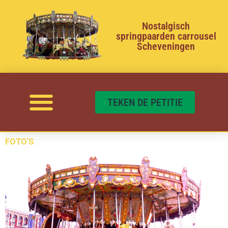
Nostalgisch
springpaarden carrousel
Scheveningen
TEKEN DE PETITIE
FOTO'S